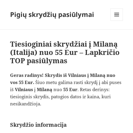
Pigių skrydžių pasiūlymai
MENIU
IR
VALDIKLIAI
Tiesioginiai skrydžiai į Milaną
(Italija) nuo 55 Eur – Lapkričio
TOP pasiūlymas
Geras radinys! Skrydis iš Vilniaus į Milaną nuo
vos 55 Eur.
Šiuo metu galima rasti skrydį į abi puses
iš
Vilniaus
į
Milaną
nuo
55 Eur
. Retas derinys:
tiesioginis skrydis, patogios datos ir kaina, kuri
nesikandžioja.
Skrydžio informacija