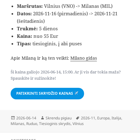
Maršrutas:
Vilnius (VNO) -> Milanas (MIL)
Datos:
2026-11-16 (pirmadienis) -> 2026-11-21
(šeštadienis)
Trukmė:
5 dienos
Kaina:
nuo 55 Eur
Tipas:
tiesioginis, į abi puses
Apie Milaną ir ką ten veikti:
Milano gidas
Ši kaina galiojo 2026-06-14, 15:00. Ar ji vis dar tokia maža?
Spauskite ir sužinokite!
PATIKRINTI SKRYDŽIO KAINAS
Paskelbta
Autorius
Žymos
2026-06-14
Skrendu pigiau
2026-11
,
Europa
,
Italija
,
Milanas
,
Ruduo
,
Tiesioginis skrydis
,
Vilnius
Navigacija