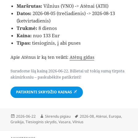
Maršrutas:
Vilnius (VNO) -> Atėnai (ATH)
Datos:
2026-08-05 (trečiadienis) -> 2026-08-13
(ketvirtadienis)
Trukmė:
8 dienos
Kaina:
nuo 133 Eur
Tipas:
tiesioginis, į abi puses
Apie Atėnus ir ką ten veikti:
Atėnų gidas
Suradome šią kainą 2026-06-22. Bilietai už tokią sumą tirpsta
akimirksniu – paskubėkite patikrinti!
PATIKRINTI SKRYDŽIO KAINAS
Paskelbta
Autorius
Žymos
2026-06-22
Skrendu pigiau
2026-08
,
Atėnai
,
Europa
,
Graikija
,
Tiesioginis skrydis
,
Vasara
,
Vilnius
Navigacija