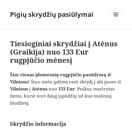
Pigių skrydžių pasiūlymai
MENIU
IR
VALDIKLIAI
Tiesioginiai skrydžiai į Atėnus
(Graikija) nuo 133 Eur
rugpjūčio mėnesį
Štai vienas įdomesnių rugpjūčio pasiūlymų iš
Vilniaus!
Šiuo metu galima rasti skrydį į abi puses iš
Vilniaus
į
Atėnus
nuo
133 Eur
. Puikus maršrutas
tiems, kurie nori daug įspūdžių už kuo mažesnį
biudžetą.
Skrydžio informacija