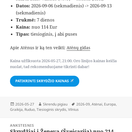
Datos:
2026-09-06 (sekmadienis) -> 2026-09-13
(sekmadienis)
Trukmė:
7 dienos
Kaina:
nuo 114 Eur
Tipas:
tiesioginis, į abi puses
Apie Atėnus ir ką ten veikti:
Atėnų gidas
Kaina užfiksuota 2026-05-27, 21:00. Oro linijos kainas keičia
nuolat, tad rekomenduojame tikrinti dabar!
PATIKRINTI SKRYDŽIO KAINAS
Paskelbta
Autorius
Žymos
2026-05-27
Skrendu pigiau
2026-09
,
Atėnai
,
Europa
,
Graikija
,
Ruduo
,
Tiesioginis skrydis
,
Vilnius
Navigacija
ANKSTESNIS
tarp
Skrydžiai į Ženevą (Šveicarija) nuo 214
Ankstesnis