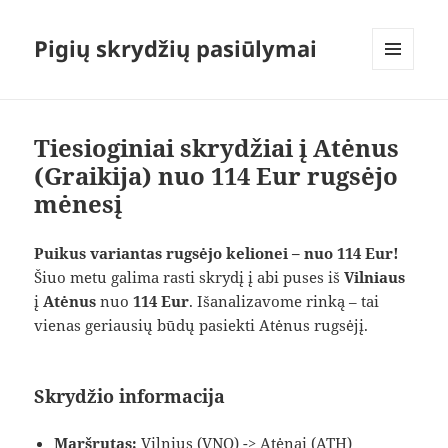
Pigių skrydžių pasiūlymai
MENIU
IR
VALDIKLIAI
Tiesioginiai skrydžiai į Atėnus
(Graikija) nuo 114 Eur rugsėjo
mėnesį
Puikus variantas rugsėjo kelionei – nuo 114 Eur!
Šiuo metu galima rasti skrydį į abi puses iš
Vilniaus
į
Atėnus
nuo
114 Eur
. Išanalizavome rinką – tai
vienas geriausių būdų pasiekti Atėnus rugsėjį.
Skrydžio informacija
Maršrutas:
Vilnius (VNO) -> Atėnai (ATH)