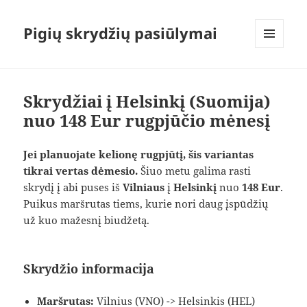
Pigių skrydžių pasiūlymai
MENIU
IR
VALDIKLIAI
Skrydžiai į Helsinkį (Suomija)
nuo 148 Eur rugpjūčio mėnesį
Jei planuojate kelionę rugpjūtį, šis variantas
tikrai vertas dėmesio.
Šiuo metu galima rasti
skrydį į abi puses iš
Vilniaus
į
Helsinkį
nuo
148 Eur
.
Puikus maršrutas tiems, kurie nori daug įspūdžių
už kuo mažesnį biudžetą.
Skrydžio informacija
Maršrutas:
Vilnius (VNO) -> Helsinkis (HEL)