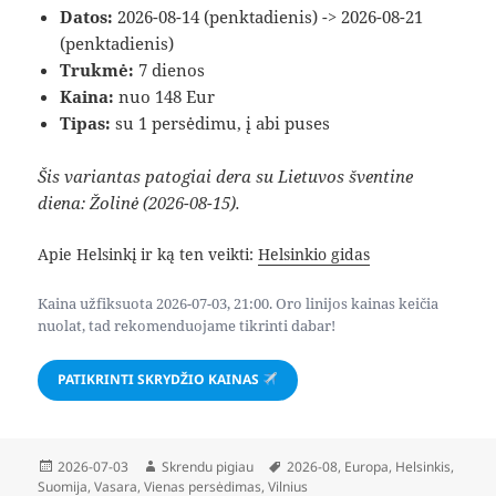
Datos:
2026-08-14 (penktadienis) -> 2026-08-21
(penktadienis)
Trukmė:
7 dienos
Kaina:
nuo 148 Eur
Tipas:
su 1 persėdimu, į abi puses
Šis variantas patogiai dera su Lietuvos šventine
diena: Žolinė (2026-08-15).
Apie Helsinkį ir ką ten veikti:
Helsinkio gidas
Kaina užfiksuota 2026-07-03, 21:00. Oro linijos kainas keičia
nuolat, tad rekomenduojame tikrinti dabar!
PATIKRINTI SKRYDŽIO KAINAS
Paskelbta
Autorius
Žymos
2026-07-03
Skrendu pigiau
2026-08
,
Europa
,
Helsinkis
,
Suomija
,
Vasara
,
Vienas persėdimas
,
Vilnius