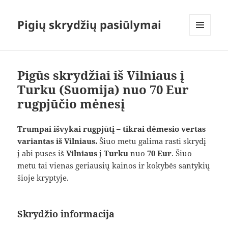
Pigių skrydžių pasiūlymai
MENIU
IR
VALDIKLIAI
Pigūs skrydžiai iš Vilniaus į
Turku (Suomija) nuo 70 Eur
rugpjūčio mėnesį
Trumpai išvykai rugpjūtį – tikrai dėmesio vertas
variantas iš Vilniaus.
Šiuo metu galima rasti skrydį
į abi puses iš
Vilniaus
į
Turku
nuo
70 Eur
. Šiuo
metu tai vienas geriausių kainos ir kokybės santykių
šioje kryptyje.
Skrydžio informacija