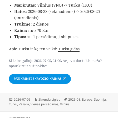
Maršrutas:
Vilnius (VNO) -> Turku (TKU)
Datos:
2026-08-23 (sekmadienis) -> 2026-08-25
(antradienis)
Trukmė:
2 dienos
Kaina:
nuo 70 Eur
Tipas:
su 1 persėdimu, į abi puses
Apie Turku ir ką ten veikti:
Turku gidas
Ši kaina galiojo 2026-07-05, 21:00. Ar ji vis dar tokia maža?
Spauskite ir sužinokite!
PATIKRINTI SKRYDŽIO KAINAS
Paskelbta
Autorius
Žymos
2026-07-05
Skrendu pigiau
2026-08
,
Europa
,
Suomija
,
Turku
,
Vasara
,
Vienas persėdimas
,
Vilnius
Navigacija