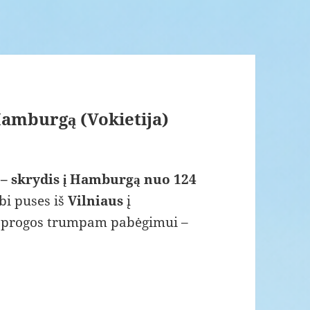
 Hamburgą (Vokietija)
 – skrydis į Hamburgą nuo 124
bi puses iš
Vilniaus
į
te progos trumpam pabėgimui –