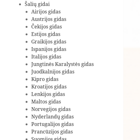
Šalių gidai
Airijos gidas
Austrijos gidas
Čekijos gidas
Estijos gidas
Graikijos gidas
Ispanijos gidas
Italijos gidas
Jungtinės Karalystės gidas
Juodkalnijos gidas
Kipro gidas
Kroatijos gidas
Lenkijos gidas
Maltos gidas
Norvegijos gidas
Nyderlandų gidas
Portugalijos gidas
Prancūzijos gidas
Suomijos gidas