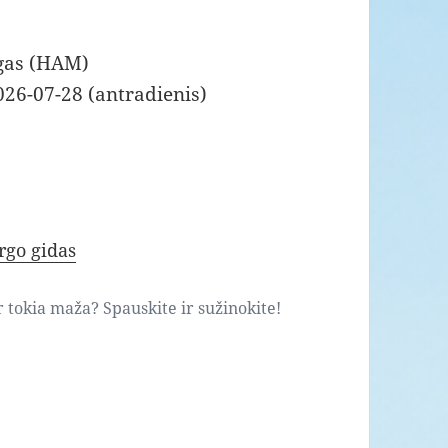
gas (HAM)
026-07-28 (antradienis)
go gidas
ar tokia maža? Spauskite ir sužinokite!