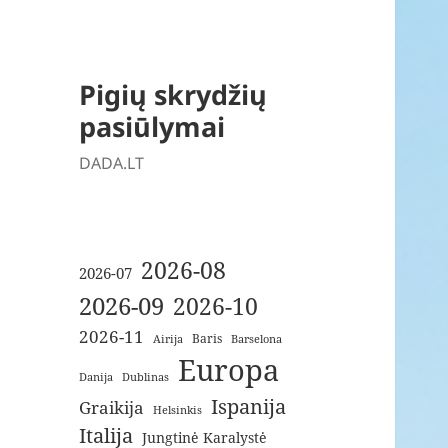
Pigių skrydžių
pasiūlymai
DADA.LT
2026-08
2026-07
2026-09
2026-10
2026-11
Baris
Airija
Barselona
Europa
Danija
Dublinas
Ispanija
Graikija
Helsinkis
Italija
Jungtinė Karalystė