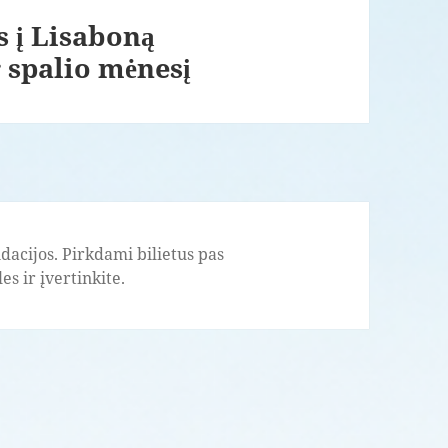
s į Lisaboną
 spalio mėnesį
acijos. Pirkdami bilietus pas
s ir įvertinkite.