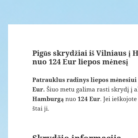
Pigūs skrydžiai iš Vilniaus į
nuo 124 Eur liepos mėnesį
Patrauklus radinys liepos mėnesiui
Eur.
Šiuo metu galima rasti skrydį į a
Hamburgą
nuo
124 Eur
. Jei ieškojo
štai ji.
Skrydžio informacija