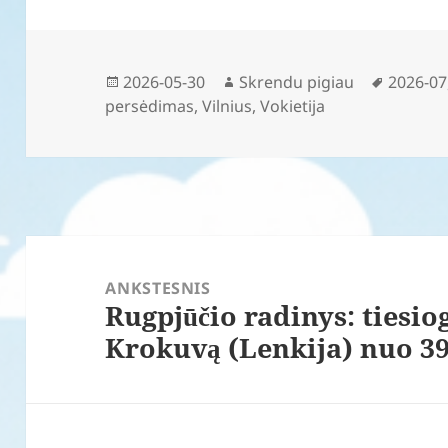
Paskelbta
Autorius
Žymos
2026-05-30
Skrendu pigiau
2026-07
persėdimas
,
Vilnius
,
Vokietija
Navigacija
tarp
ANKSTESNIS
Rugpjūčio radinys: tiesiog
įrašų
Ankstesnis
Krokuvą (Lenkija) nuo 3
įrašas: