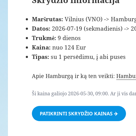
Maršrutas:
Vilnius (VNO) -> Hambur
Datos:
2026-07-19 (sekmadienis) -> 2
Trukmė:
9 dienos
Kaina:
nuo 124 Eur
Tipas:
su 1 persėdimu, į abi puses
Apie Hamburgą ir ką ten veikti:
Hambur
Ši kaina galiojo 2026-05-30, 09:00. Ar ji vis d
PATIKRINTI SKRYDŽIO KAINAS ✈️