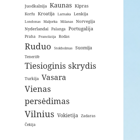
Kaunas
Kipras
Juodkalnija
Kroatija
Lenkija
Korfu
Larnaka
Norvegija
Londonas
Maljorka
Milanas
Portugalija
Nyderlandai
Palanga
Praha
Rodas
Prancūzija
Ruduo
Suomija
Stokholmas
Tenerifė
Tiesioginis skrydis
Vasara
Turkija
Vienas
persėdimas
Vilnius
Vokietija
Zadaras
Čekija