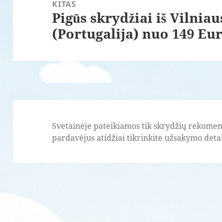
KITAS
Pigūs skrydžiai iš Vilniau
Paskesnis
(Portugalija) nuo 149 Eur
įrašas:
Svetainėje pateikiamos tik skrydžių rekomend
pardavėjus atidžiai tikrinkite užsakymo detale