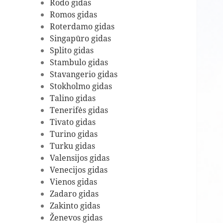
Rodo gidas
Romos gidas
Roterdamo gidas
Singapūro gidas
Splito gidas
Stambulo gidas
Stavangerio gidas
Stokholmo gidas
Talino gidas
Tenerifės gidas
Tivato gidas
Turino gidas
Turku gidas
Valensijos gidas
Venecijos gidas
Vienos gidas
Zadaro gidas
Zakinto gidas
Ženevos gidas