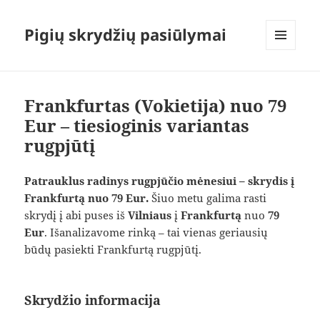
Pigių skrydžių pasiūlymai
MENIU
IR
VALDIKLIAI
Frankfurtas (Vokietija) nuo 79
Eur – tiesioginis variantas
rugpjūtį
Patrauklus radinys rugpjūčio mėnesiui – skrydis į
Frankfurtą nuo 79 Eur.
Šiuo metu galima rasti
skrydį į abi puses iš
Vilniaus
į
Frankfurtą
nuo
79
Eur
. Išanalizavome rinką – tai vienas geriausių
būdų pasiekti Frankfurtą rugpjūtį.
Skrydžio informacija