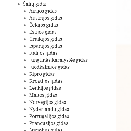
Šalių gidai
Airijos gidas
Austrijos gidas
Čekijos gidas
Estijos gidas
Graikijos gidas
Ispanijos gidas
Italijos gidas
Jungtinės Karalystės gidas
Juodkalnijos gidas
Kipro gidas
Kroatijos gidas
Lenkijos gidas
Maltos gidas
Norvegijos gidas
Nyderlandų gidas
Portugalijos gidas
Prancūzijos gidas
Suomijos gidas