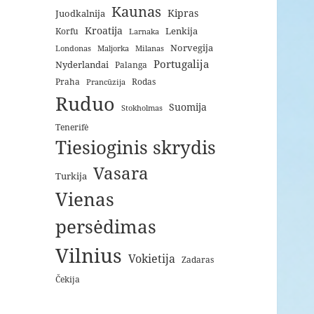
Kaunas
Kipras
Juodkalnija
Kroatija
Lenkija
Korfu
Larnaka
Norvegija
Londonas
Maljorka
Milanas
Portugalija
Nyderlandai
Palanga
Praha
Rodas
Prancūzija
Ruduo
Suomija
Stokholmas
Tenerifė
Tiesioginis skrydis
Vasara
Turkija
Vienas
persėdimas
Vilnius
Vokietija
Zadaras
Čekija