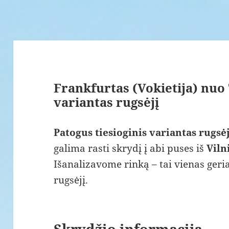
Frankfurtas (Vokietija) nuo 7
variantas rugsėjį
Patogus tiesioginis variantas rugsėj
galima rasti skrydį į abi puses iš
Viln
Išanalizavome rinką – tai vienas geri
rugsėjį.
Skrydžio informacija