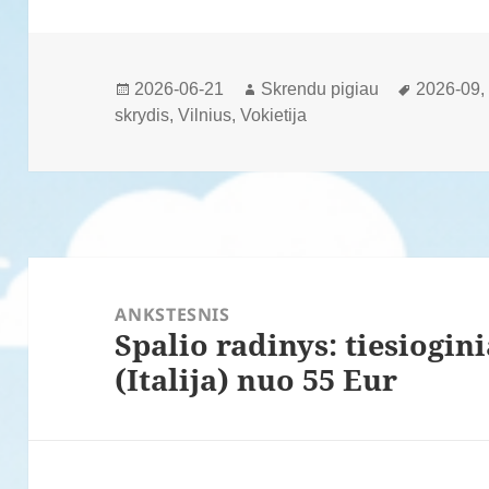
Paskelbta
Autorius
Žymos
2026-06-21
Skrendu pigiau
2026-09
skrydis
,
Vilnius
,
Vokietija
Navigacija
tarp
ANKSTESNIS
Spalio radinys: tiesiogin
įrašų
Ankstesnis
(Italija) nuo 55 Eur
įrašas: