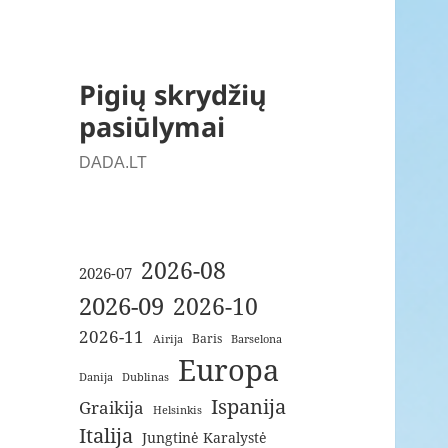
Pigių skrydžių
pasiūlymai
DADA.LT
2026-08
2026-07
2026-09
2026-10
2026-11
Baris
Airija
Barselona
Europa
Danija
Dublinas
Ispanija
Graikija
Helsinkis
Italija
Jungtinė Karalystė