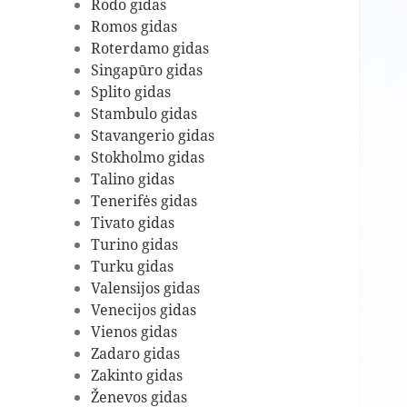
Rodo gidas
Romos gidas
Roterdamo gidas
Singapūro gidas
Splito gidas
Stambulo gidas
Stavangerio gidas
Stokholmo gidas
Talino gidas
Tenerifės gidas
Tivato gidas
Turino gidas
Turku gidas
Valensijos gidas
Venecijos gidas
Vienos gidas
Zadaro gidas
Zakinto gidas
Ženevos gidas