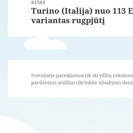
KITAS
Turino (Italija) nuo 113 E
Paskesnis
variantas rugpjūtį
įrašas:
Svetainėje pateikiamos tik skrydžių rekomend
pardavėjus atidžiai tikrinkite užsakymo detale