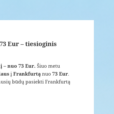
3 Eur – tiesioginis
į – nuo 73 Eur.
Šiuo metu
iaus
į
Frankfurtą
nuo
73 Eur
.
ausių būdų pasiekti Frankfurtą