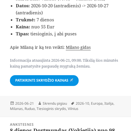
Datos:
2026-10-20 (antradienis) -> 2026-10-27
(antradienis)
Trukmė:
7 dienos
Kaina:
nuo 55 Eur
Tipas:
tiesioginis, į abi puses
Apie Milaną ir ką ten veikti:
Milano gidas
Informacija atnaujinta 2026-06-21, 09:00. Tikslią šios minutės
kainą pamatysite paspaudę mygtuką žemiau.
PATIKRINTI SKRYDŽIO KAINAS
Paskelbta
Autorius
Žymos
2026-06-21
Skrendu pigiau
2026-10
,
Europa
,
Italija
,
Milanas
,
Ruduo
,
Tiesioginis skrydis
,
Vilnius
Navigacija
ANKSTESNIS
tarp
8 dienos Dortmundas (Vokietija) nuo 98
Ankstesnis