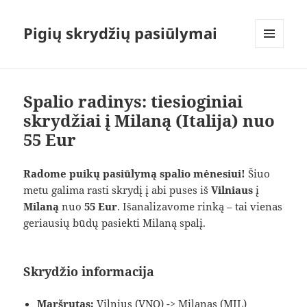
Pigių skrydžių pasiūlymai
MENIU
IR
VALDIKLIAI
Spalio radinys: tiesioginiai
skrydžiai į Milaną (Italija) nuo
55 Eur
Radome puikų pasiūlymą spalio mėnesiui!
Šiuo
metu galima rasti skrydį į abi puses iš
Vilniaus
į
Milaną
nuo
55 Eur
. Išanalizavome rinką – tai vienas
geriausių būdų pasiekti Milaną spalį.
Skrydžio informacija
Maršrutas:
Vilnius (VNO) -> Milanas (MIL)