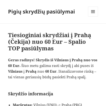
Pigių skrydžių pasiūlymai
MENIU
IR
VALDIKLIAI
Tiesioginiai skrydžiai į Prahą
(Čekija) nuo 60 Eur – Spalio
TOP pasiūlymas
Geras radinys! Skrydis iš Vilniaus į Prahą nuo vos
60 Eur.
Šiuo metu galima rasti skrydį į abi puses iš
Vilniaus
į
Prahą
nuo
60 Eur
. Išanalizavome rinką –
tai vienas geriausių būdų pasiekti Prahą spalį.
Skrydžio informacija
Maršrutas:
Vilnius (VNO) -> Praha (PRG)