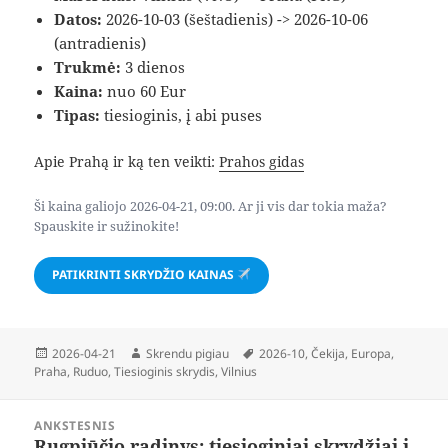
Datos:
2026-10-03 (šeštadienis) -> 2026-10-06
(antradienis)
Trukmė:
3 dienos
Kaina:
nuo 60 Eur
Tipas:
tiesioginis, į abi puses
Apie Prahą ir ką ten veikti:
Prahos gidas
Ši kaina galiojo 2026-04-21, 09:00. Ar ji vis dar tokia maža?
Spauskite ir sužinokite!
PATIKRINTI SKRYDŽIO KAINAS
Paskelbta
Autorius
Žymos
2026-04-21
Skrendu pigiau
2026-10
,
Čekija
,
Europa
,
Praha
,
Ruduo
,
Tiesioginis skrydis
,
Vilnius
Navigacija
ANKSTESNIS
tarp
Rugpjūčio radinys: tiesioginiai skrydžiai į
Ankstesnis