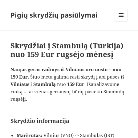
Pigių skrydžių pasiūlymai
MENIU
IR
VALDIKLIAI
Skrydžiai į Stambulą (Turkija)
nuo 159 Eur rugsėjo mėnesį
Naujas geras radinys iš Vilniaus oro uosto – nuo
159 Eur.
Šiuo metu galima rasti skrydį į abi puses iš
Vilniaus
į
Stambulą
nuo
159 Eur
. Išanalizavome
rinką – tai vienas geriausių būdų pasiekti Stambulą
rugsėjį.
Skrydžio informacija
Maršrutas:
Vilnius (VNO) -> Stambulas (IST)