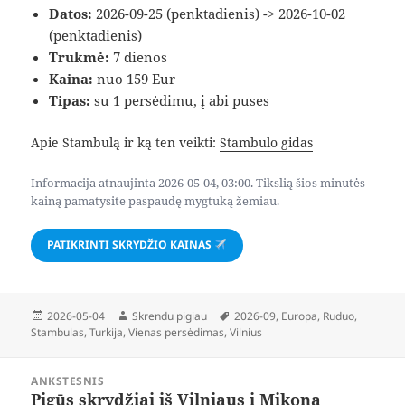
Datos:
2026-09-25 (penktadienis) -> 2026-10-02
(penktadienis)
Trukmė:
7 dienos
Kaina:
nuo 159 Eur
Tipas:
su 1 persėdimu, į abi puses
Apie Stambulą ir ką ten veikti:
Stambulo gidas
Informacija atnaujinta 2026-05-04, 03:00. Tikslią šios minutės
kainą pamatysite paspaudę mygtuką žemiau.
PATIKRINTI SKRYDŽIO KAINAS
Paskelbta
Autorius
Žymos
2026-05-04
Skrendu pigiau
2026-09
,
Europa
,
Ruduo
,
Stambulas
,
Turkija
,
Vienas persėdimas
,
Vilnius
Navigacija
ANKSTESNIS
tarp
Pigūs skrydžiai iš Vilniaus į Mikoną
Ankstesnis