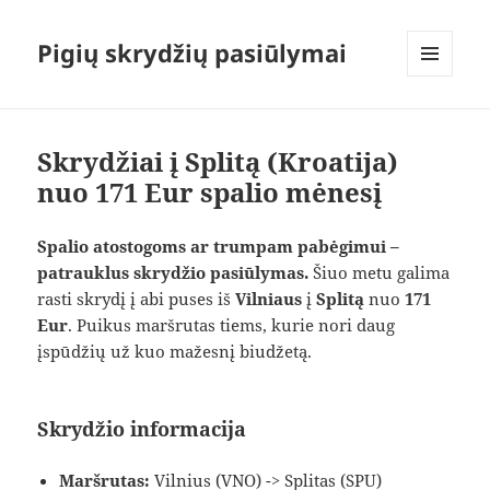
Pigių skrydžių pasiūlymai
MENIU
IR
VALDIKLIAI
Skrydžiai į Splitą (Kroatija)
nuo 171 Eur spalio mėnesį
Spalio atostogoms ar trumpam pabėgimui –
patrauklus skrydžio pasiūlymas.
Šiuo metu galima
rasti skrydį į abi puses iš
Vilniaus
į
Splitą
nuo
171
Eur
. Puikus maršrutas tiems, kurie nori daug
įspūdžių už kuo mažesnį biudžetą.
Skrydžio informacija
Maršrutas:
Vilnius (VNO) -> Splitas (SPU)