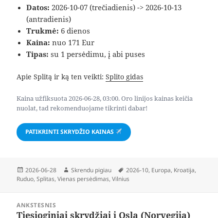
Datos:
2026-10-07 (trečiadienis) -> 2026-10-13
(antradienis)
Trukmė:
6 dienos
Kaina:
nuo 171 Eur
Tipas:
su 1 persėdimu, į abi puses
Apie Splitą ir ką ten veikti:
Splito gidas
Kaina užfiksuota 2026-06-28, 03:00. Oro linijos kainas keičia
nuolat, tad rekomenduojame tikrinti dabar!
PATIKRINTI SKRYDŽIO KAINAS
Paskelbta
Autorius
Žymos
2026-06-28
Skrendu pigiau
2026-10
,
Europa
,
Kroatija
,
Ruduo
,
Splitas
,
Vienas persėdimas
,
Vilnius
Navigacija
ANKSTESNIS
tarp
Tiesioginiai skrydžiai į Oslą (Norvegija)
Ankstesnis