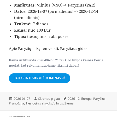
Maršrutas:
Vilnius (VNO) -> Paryžius (PAR)
Datos:
2026-12-07 (pirmadienis) -> 2026-12-14
(pirmadienis)
Trukmė:
7 dienos
Kaina:
nuo 100 Eur
Tipas:
tiesioginis, į abi puses
Apie Paryžių ir ką ten veikti:
Paryžiaus gidas
Kaina užfiksuota 2026-06-27, 21:00. Oro linijos kainas keičia
nuolat, tad rekomenduojame tikrinti dabar!
PATIKRINTI SKRYDŽIO KAINAS
Paskelbta
Autorius
Žymos
2026-06-27
Skrendu pigiau
2026-12
,
Europa
,
Paryžius
,
Prancūzija
,
Tiesioginis skrydis
,
Vilnius
,
Žiema
Navigacija