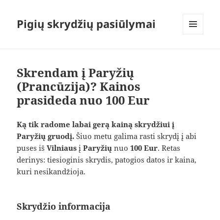
Pigių skrydžių pasiūlymai
MENIU
IR
VALDIKLIAI
Skrendam į Paryžių
(Prancūzija)? Kainos
prasideda nuo 100 Eur
Ką tik radome labai gerą kainą skrydžiui į
Paryžių gruodį.
Šiuo metu galima rasti skrydį į abi
puses iš
Vilniaus
į
Paryžių
nuo
100 Eur
. Retas
derinys: tiesioginis skrydis, patogios datos ir kaina,
kuri nesikandžioja.
Skrydžio informacija