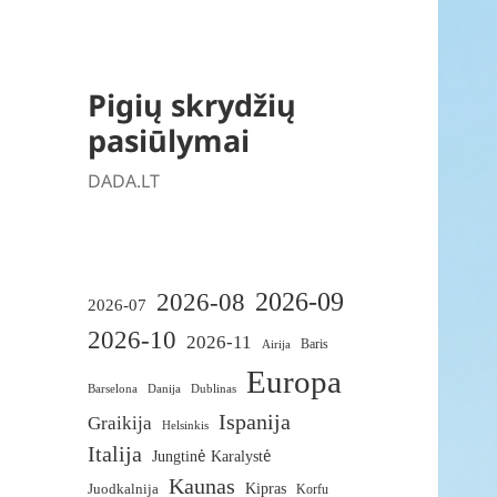
Pigių skrydžių
pasiūlymai
DADA.LT
2026-09
2026-08
2026-07
2026-10
2026-11
Baris
Airija
Europa
Barselona
Danija
Dublinas
Ispanija
Graikija
Helsinkis
Italija
Jungtinė Karalystė
Kaunas
Juodkalnija
Kipras
Korfu