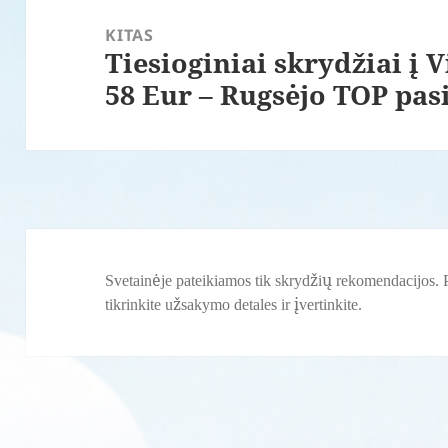
KITAS
Tiesioginiai skrydžiai į 
Paskesnis
58 Eur – Rugsėjo TOP pa
įrašas:
Svetainėje pateikiamos tik skrydžių rekomendacijos. P
tikrinkite užsakymo detales ir įvertinkite.