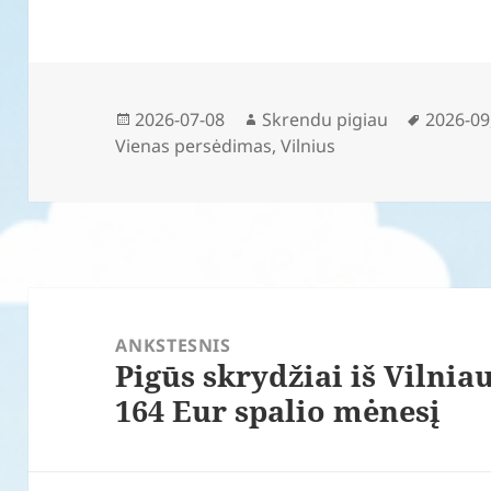
Paskelbta
Autorius
Žymos
2026-07-08
Skrendu pigiau
2026-09
Vienas persėdimas
,
Vilnius
Navigacija
tarp
ANKSTESNIS
Pigūs skrydžiai iš Vilniau
įrašų
Ankstesnis
164 Eur spalio mėnesį
įrašas: