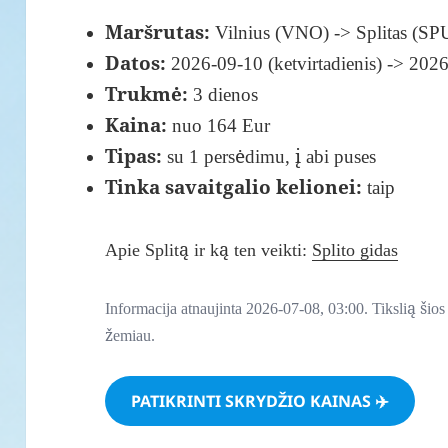
Maršrutas:
Vilnius (VNO) -> Splitas (SP
Datos:
2026-09-10 (ketvirtadienis) -> 202
Trukmė:
3 dienos
Kaina:
nuo 164 Eur
Tipas:
su 1 persėdimu, į abi puses
Tinka savaitgalio kelionei:
taip
Apie Splitą ir ką ten veikti:
Splito gidas
Informacija atnaujinta 2026-07-08, 03:00. Tikslią ši
žemiau.
PATIKRINTI SKRYDŽIO KAINAS ✈️