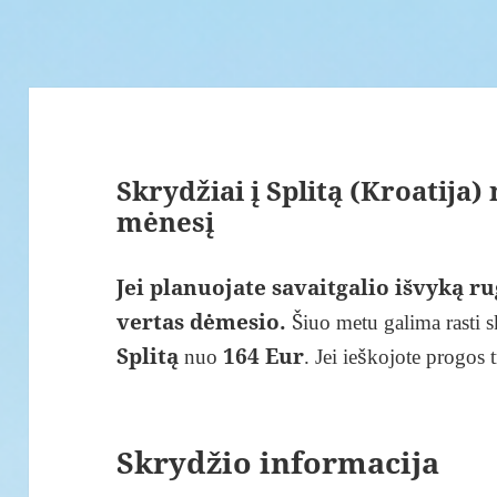
Skrydžiai į Splitą (Kroatija)
mėnesį
Jei planuojate savaitgalio išvyką rug
vertas dėmesio.
Šiuo metu galima rasti s
Splitą
164 Eur
nuo
. Jei ieškojote progos
Skrydžio informacija