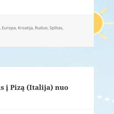
,
Europa
,
Kroatija
,
Ruduo
,
Splitas
,
s į Pizą (Italija) nuo