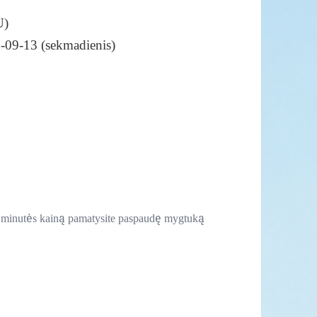
U)
6-09-13 (sekmadienis)
os minutės kainą pamatysite paspaudę mygtuką