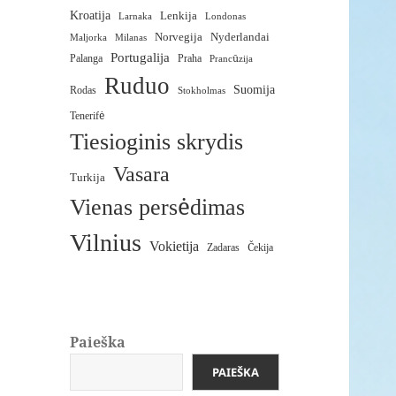
Kroatija
Lenkija
Larnaka
Londonas
Norvegija
Nyderlandai
Maljorka
Milanas
Portugalija
Palanga
Praha
Prancūzija
Ruduo
Suomija
Rodas
Stokholmas
Tenerifė
Tiesioginis skrydis
Vasara
Turkija
Vienas persėdimas
Vilnius
Vokietija
Čekija
Zadaras
Paieška
PAIEŠKA