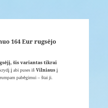
 nuo 164 Eur rugsėjo
sėjį, šis variantas tikrai
Vilniaus
krydį į abi puses iš
į
 trumpam pabėgimui – štai ji.