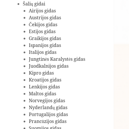
Šalių gidai
Airijos gidas
Austrijos gidas
Čekijos gidas
Estijos gidas
Graikijos gidas
Ispanijos gidas
Italijos gidas
Jungtinės Karalystės gidas
Juodkalnijos gidas
Kipro gidas
Kroatijos gidas
Lenkijos gidas
Maltos gidas
Norvegijos gidas
Nyderlandų gidas
Portugalijos gidas
Prancūzijos gidas
Suomijos gidas