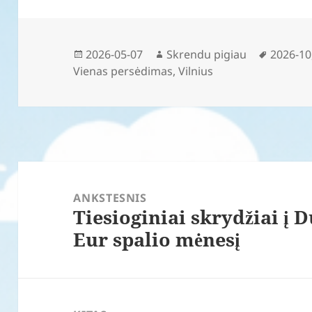
Paskelbta
Autorius
Žymos
2026-05-07
Skrendu pigiau
2026-10
Vienas persėdimas
,
Vilnius
Navigacija
tarp
ANKSTESNIS
Tiesioginiai skrydžiai į D
įrašų
Ankstesnis
Eur spalio mėnesį
įrašas: