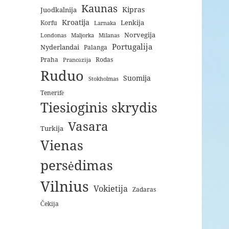
Kaunas
Kipras
Juodkalnija
Kroatija
Lenkija
Korfu
Larnaka
Norvegija
Londonas
Maljorka
Milanas
Portugalija
Nyderlandai
Palanga
Praha
Rodas
Prancūzija
Ruduo
Suomija
Stokholmas
Tenerifė
Tiesioginis skrydis
Vasara
Turkija
Vienas
persėdimas
Vilnius
Vokietija
Zadaras
Čekija