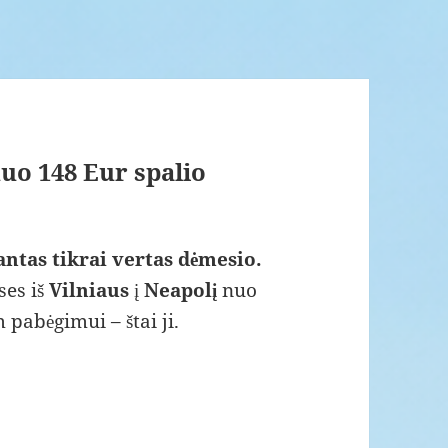
 nuo 148 Eur spalio
iantas tikrai vertas dėmesio.
ses iš
Vilniaus
į
Neapolį
nuo
 pabėgimui – štai ji.