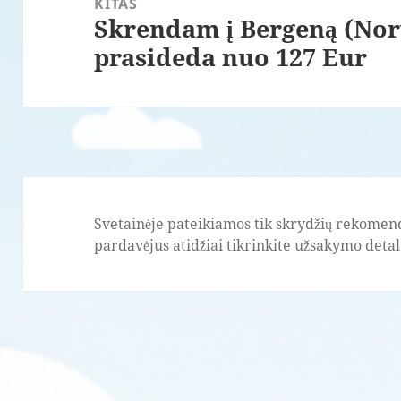
KITAS
Skrendam į Bergeną (Nor
Paskesnis
prasideda nuo 127 Eur
įrašas:
Svetainėje pateikiamos tik skrydžių rekomend
pardavėjus atidžiai tikrinkite užsakymo detale