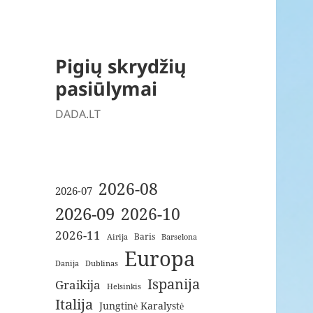
Pigių skrydžių
pasiūlymai
DADA.LT
2026-08
2026-07
2026-09
2026-10
2026-11
Baris
Airija
Barselona
Europa
Danija
Dublinas
Ispanija
Graikija
Helsinkis
Italija
Jungtinė Karalystė