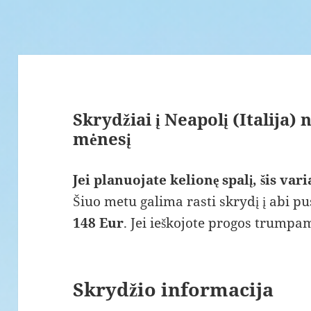
Skrydžiai į Neapolį (Italija)
mėnesį
Jei planuojate kelionę spalį, šis var
Šiuo metu galima rasti skrydį į abi pu
148 Eur
. Jei ieškojote progos trumpam
Skrydžio informacija