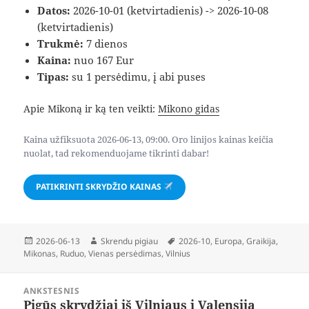
Datos:
2026-10-01 (ketvirtadienis) -> 2026-10-08
(ketvirtadienis)
Trukmė:
7 dienos
Kaina:
nuo 167 Eur
Tipas:
su 1 persėdimu, į abi puses
Apie Mikoną ir ką ten veikti:
Mikono gidas
Kaina užfiksuota 2026-06-13, 09:00. Oro linijos kainas keičia
nuolat, tad rekomenduojame tikrinti dabar!
PATIKRINTI SKRYDŽIO KAINAS
Paskelbta
Autorius
Žymos
2026-06-13
Skrendu pigiau
2026-10
,
Europa
,
Graikija
,
Mikonas
,
Ruduo
,
Vienas persėdimas
,
Vilnius
Navigacija
ANKSTESNIS
tarp
Pigūs skrydžiai iš Vilniaus į Valensiją
Ankstesnis