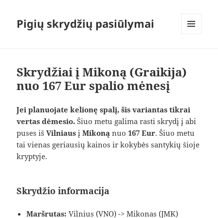
Pigių skrydžių pasiūlymai
MENIU
IR
VALDIKLIAI
Skrydžiai į Mikoną (Graikija)
nuo 167 Eur spalio mėnesį
Jei planuojate kelionę spalį, šis variantas tikrai
vertas dėmesio.
Šiuo metu galima rasti skrydį į abi
puses iš
Vilniaus
į
Mikoną
nuo
167 Eur
. Šiuo metu
tai vienas geriausių kainos ir kokybės santykių šioje
kryptyje.
Skrydžio informacija
Maršrutas:
Vilnius (VNO) -> Mikonas (JMK)