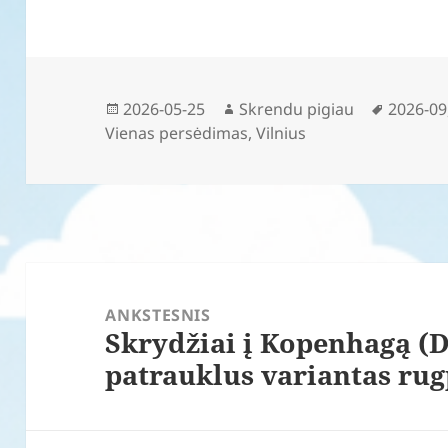
Paskelbta
Autorius
Žymos
2026-05-25
Skrendu pigiau
2026-09
Vienas persėdimas
,
Vilnius
Navigacija
tarp
ANKSTESNIS
Skrydžiai į Kopenhagą (D
įrašų
Ankstesnis
patrauklus variantas rug
įrašas: