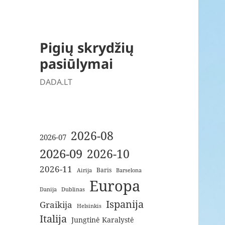
Pigių skrydžių
pasiūlymai
DADA.LT
2026-08
2026-07
2026-09
2026-10
2026-11
Baris
Airija
Barselona
Europa
Danija
Dublinas
Ispanija
Graikija
Helsinkis
Italija
Jungtinė Karalystė