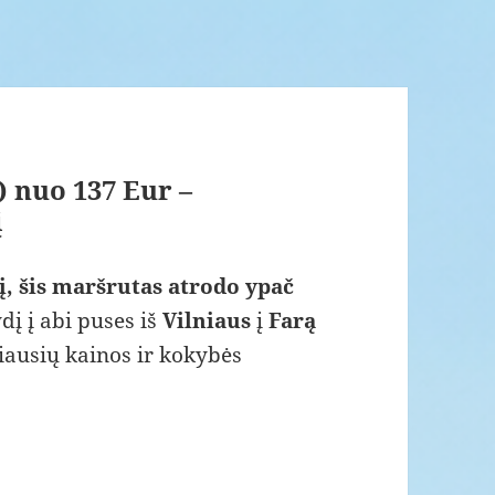
) nuo 137 Eur –
į
į, šis maršrutas atrodo ypač
dį į abi puses iš
Vilniaus
į
Farą
riausių kainos ir kokybės