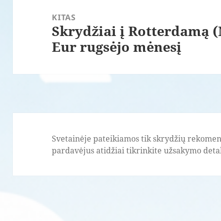
KITAS
Skrydžiai į Rotterdamą 
Paskesnis
Eur rugsėjo mėnesį
įrašas:
Svetainėje pateikiamos tik skrydžių rekomend
pardavėjus atidžiai tikrinkite užsakymo detale