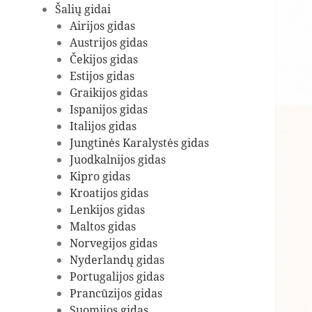
Šalių gidai
Airijos gidas
Austrijos gidas
Čekijos gidas
Estijos gidas
Graikijos gidas
Ispanijos gidas
Italijos gidas
Jungtinės Karalystės gidas
Juodkalnijos gidas
Kipro gidas
Kroatijos gidas
Lenkijos gidas
Maltos gidas
Norvegijos gidas
Nyderlandų gidas
Portugalijos gidas
Prancūzijos gidas
Suomijos gidas