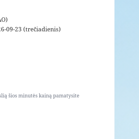
AO)
6-09-23 (trečiadienis)
slią šios minutės kainą pamatysite