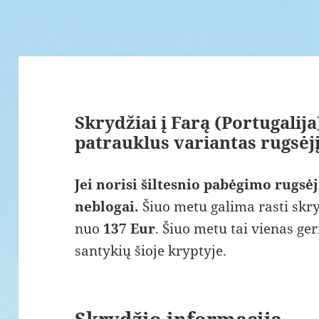
Skrydžiai į Farą (Portugalija
patrauklus variantas rugsėj
Jei norisi šiltesnio pabėgimo rugsėj
neblogai.
Šiuo metu galima rasti skry
nuo
137 Eur
. Šiuo metu tai vienas ge
santykių šioje kryptyje.
Skrydžio informacija