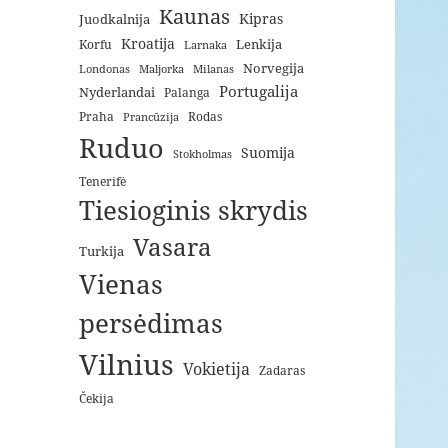
Kaunas
Kipras
Juodkalnija
Kroatija
Lenkija
Korfu
Larnaka
Norvegija
Londonas
Maljorka
Milanas
Portugalija
Nyderlandai
Palanga
Praha
Rodas
Prancūzija
Ruduo
Suomija
Stokholmas
Tenerifė
Tiesioginis skrydis
Vasara
Turkija
Vienas
persėdimas
Vilnius
Vokietija
Zadaras
Čekija