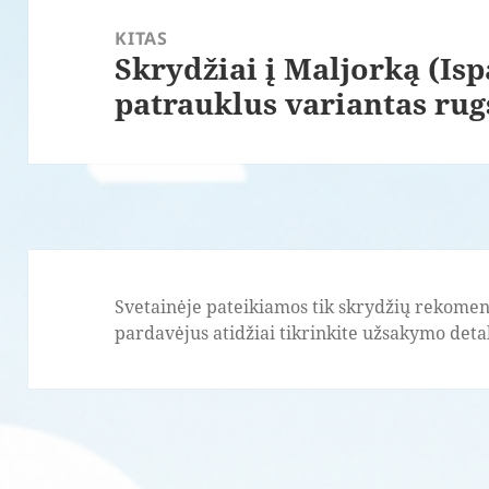
KITAS
Skrydžiai į Maljorką (Isp
Paskesnis
patrauklus variantas rug
įrašas:
Svetainėje pateikiamos tik skrydžių rekomend
pardavėjus atidžiai tikrinkite užsakymo detale