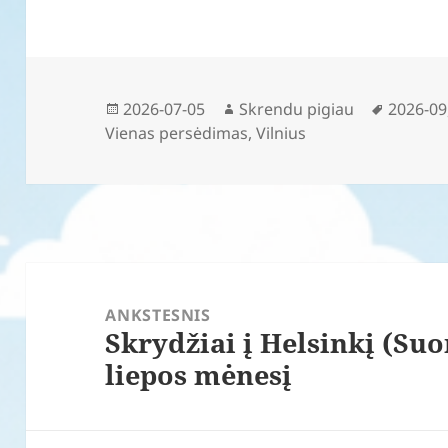
Paskelbta
Autorius
Žymos
2026-07-05
Skrendu pigiau
2026-09
Vienas persėdimas
,
Vilnius
Navigacija
tarp
ANKSTESNIS
Skrydžiai į Helsinkį (Su
įrašų
Ankstesnis
liepos mėnesį
įrašas: