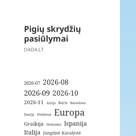
Pigių skrydžių
pasiūlymai
DADA.LT
2026-08
2026-07
2026-09
2026-10
2026-11
Baris
Airija
Barselona
Europa
Danija
Dublinas
Ispanija
Graikija
Helsinkis
Italija
Jungtinė Karalystė