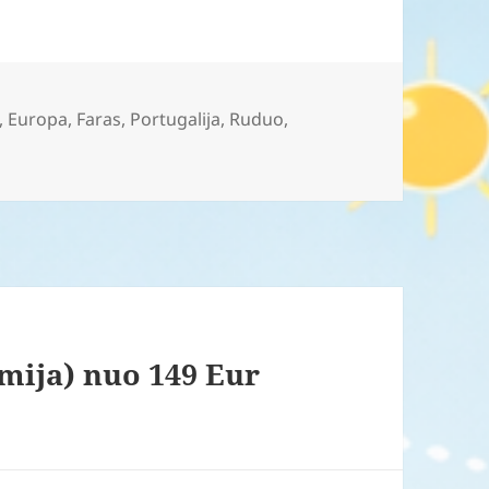
,
Europa
,
Faras
,
Portugalija
,
Ruduo
,
omija) nuo 149 Eur