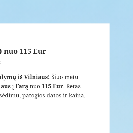
) nuo 115 Eur –
į
ūlymų iš Vilniaus!
Šiuo metu
iaus
į
Farą
nuo
115 Eur
. Retas
sėdimu, patogios datos ir kaina,