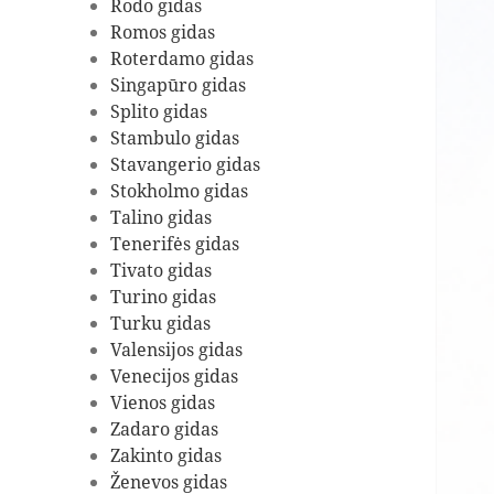
Rodo gidas
Romos gidas
Roterdamo gidas
Singapūro gidas
Splito gidas
Stambulo gidas
Stavangerio gidas
Stokholmo gidas
Talino gidas
Tenerifės gidas
Tivato gidas
Turino gidas
Turku gidas
Valensijos gidas
Venecijos gidas
Vienos gidas
Zadaro gidas
Zakinto gidas
Ženevos gidas