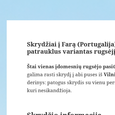
Skrydžiai į Farą (Portugalija
patrauklus variantas rugsėj
Štai vienas įdomesnių rugsėjo pasi
galima rasti skrydį į abi puses iš
Viln
derinys: patogus skrydis su vienu per
kuri nesikandžioja.
Skrydžio informacija