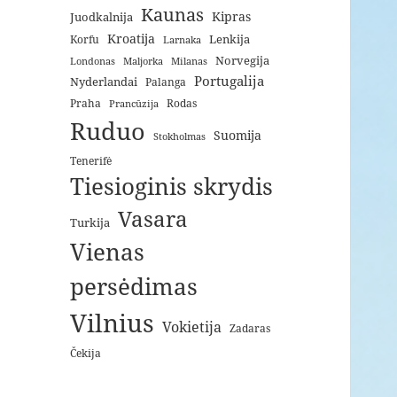
Kaunas
Kipras
Juodkalnija
Kroatija
Lenkija
Korfu
Larnaka
Norvegija
Londonas
Maljorka
Milanas
Portugalija
Nyderlandai
Palanga
Praha
Rodas
Prancūzija
Ruduo
Suomija
Stokholmas
Tenerifė
Tiesioginis skrydis
Vasara
Turkija
Vienas
persėdimas
Vilnius
Vokietija
Zadaras
Čekija