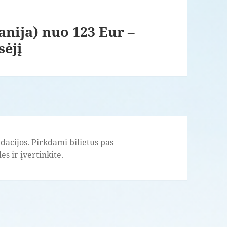
anija) nuo 123 Eur –
sėjį
acijos. Pirkdami bilietus pas
s ir įvertinkite.