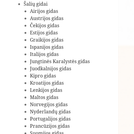
Šalių gidai
Airijos gidas
Austrijos gidas
Čekijos gidas
Estijos gidas
Graikijos gidas
Ispanijos gidas
Italijos gidas
Jungtinės Karalystės gidas
Juodkalnijos gidas
Kipro gidas
Kroatijos gidas
Lenkijos gidas
Maltos gidas
Norvegijos gidas
Nyderlandų gidas
Portugalijos gidas
Prancūzijos gidas
Suomijos gidas