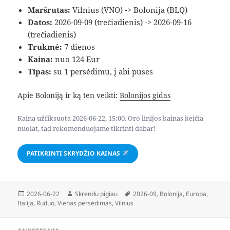
Maršrutas:
Vilnius (VNO) -> Bolonija (BLQ)
Datos:
2026-09-09 (trečiadienis) -> 2026-09-16
(trečiadienis)
Trukmė:
7 dienos
Kaina:
nuo 124 Eur
Tipas:
su 1 persėdimu, į abi puses
Apie Boloniją ir ką ten veikti:
Bolonijos gidas
Kaina užfiksuota 2026-06-22, 15:00. Oro linijos kainas keičia
nuolat, tad rekomenduojame tikrinti dabar!
PATIKRINTI SKRYDŽIO KAINAS
Paskelbta
Autorius
Žymos
2026-06-22
Skrendu pigiau
2026-09
,
Bolonija
,
Europa
,
Italija
,
Ruduo
,
Vienas persėdimas
,
Vilnius
Navigacija