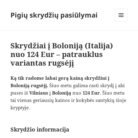
Pigių skrydžių pasiūlymai
MENIU
IR
VALDIKLIAI
Skrydžiai į Boloniją (Italija)
nuo 124 Eur – patrauklus
variantas rugsėjį
Ką tik radome labai gerą kainą skrydžiui į
Boloniją rugsėjį.
Šiuo metu galima rasti skrydį į abi
puses iš
Vilniaus
į
Boloniją
nuo
124 Eur
. Šiuo metu
tai vienas geriausių kainos ir kokybės santykių šioje
kryptyje.
Skrydžio informacija