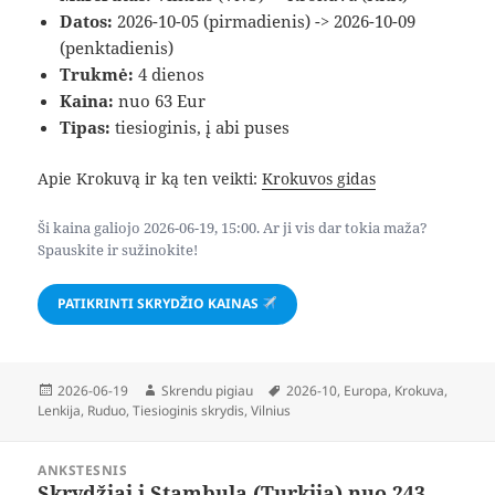
Datos:
2026-10-05 (pirmadienis) -> 2026-10-09
(penktadienis)
Trukmė:
4 dienos
Kaina:
nuo 63 Eur
Tipas:
tiesioginis, į abi puses
Apie Krokuvą ir ką ten veikti:
Krokuvos gidas
Ši kaina galiojo 2026-06-19, 15:00. Ar ji vis dar tokia maža?
Spauskite ir sužinokite!
PATIKRINTI SKRYDŽIO KAINAS
Paskelbta
Autorius
Žymos
2026-06-19
Skrendu pigiau
2026-10
,
Europa
,
Krokuva
,
Lenkija
,
Ruduo
,
Tiesioginis skrydis
,
Vilnius
Navigacija
ANKSTESNIS
tarp
Skrydžiai į Stambulą (Turkija) nuo 243
Ankstesnis