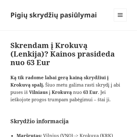
Pigių skrydžių pasiūlymai
MENIU
IR
VALDIKLIAI
Skrendam į Krokuvą
(Lenkija)? Kainos prasideda
nuo 63 Eur
Ką tik radome labai gerą kainą skrydžiui į
Krokuvą spalį.
Šiuo metu galima rasti skrydį į abi
puses iš
Vilniaus
į
Krokuvą
nuo
63 Eur
. Jei
ieškojote progos trumpam pabėgimui – štai ji.
Skrydžio informacija
Maršrutas:
Vilnius (VNO) -> Krokuva (KRK)