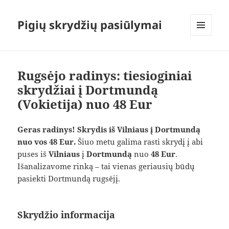
Pigių skrydžių pasiūlymai
MENIU
IR
VALDIKLIAI
Rugsėjo radinys: tiesioginiai
skrydžiai į Dortmundą
(Vokietija) nuo 48 Eur
Geras radinys! Skrydis iš Vilniaus į Dortmundą
nuo vos 48 Eur.
Šiuo metu galima rasti skrydį į abi
puses iš
Vilniaus
į
Dortmundą
nuo
48 Eur
.
Išanalizavome rinką – tai vienas geriausių būdų
pasiekti Dortmundą rugsėjį.
Skrydžio informacija