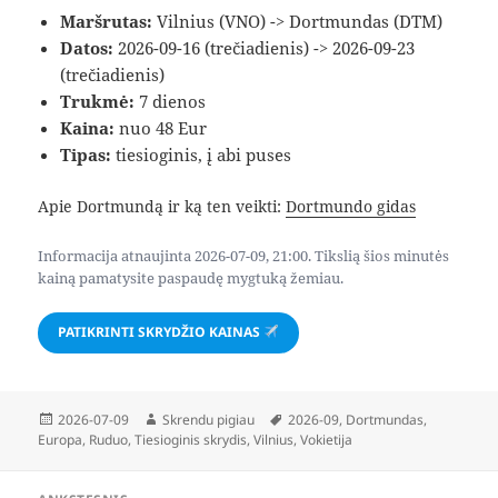
Maršrutas:
Vilnius (VNO) -> Dortmundas (DTM)
Datos:
2026-09-16 (trečiadienis) -> 2026-09-23
(trečiadienis)
Trukmė:
7 dienos
Kaina:
nuo 48 Eur
Tipas:
tiesioginis, į abi puses
Apie Dortmundą ir ką ten veikti:
Dortmundo gidas
Informacija atnaujinta 2026-07-09, 21:00. Tikslią šios minutės
kainą pamatysite paspaudę mygtuką žemiau.
PATIKRINTI SKRYDŽIO KAINAS
Paskelbta
Autorius
Žymos
2026-07-09
Skrendu pigiau
2026-09
,
Dortmundas
,
Europa
,
Ruduo
,
Tiesioginis skrydis
,
Vilnius
,
Vokietija
Navigacija