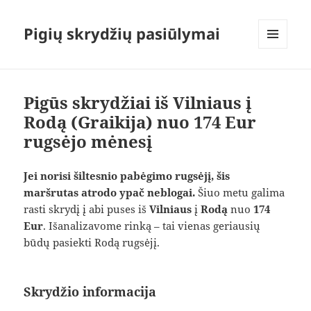
Pigių skrydžių pasiūlymai
MENIU
IR
VALDIKLIAI
Pigūs skrydžiai iš Vilniaus į
Rodą (Graikija) nuo 174 Eur
rugsėjo mėnesį
Jei norisi šiltesnio pabėgimo rugsėjį, šis
maršrutas atrodo ypač neblogai.
Šiuo metu galima
rasti skrydį į abi puses iš
Vilniaus
į
Rodą
nuo
174
Eur
. Išanalizavome rinką – tai vienas geriausių
būdų pasiekti Rodą rugsėjį.
Skrydžio informacija