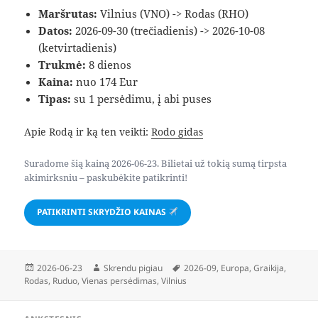
Maršrutas:
Vilnius (VNO) -> Rodas (RHO)
Datos:
2026-09-30 (trečiadienis) -> 2026-10-08
(ketvirtadienis)
Trukmė:
8 dienos
Kaina:
nuo 174 Eur
Tipas:
su 1 persėdimu, į abi puses
Apie Rodą ir ką ten veikti:
Rodo gidas
Suradome šią kainą 2026-06-23. Bilietai už tokią sumą tirpsta
akimirksniu – paskubėkite patikrinti!
PATIKRINTI SKRYDŽIO KAINAS
Paskelbta
Autorius
Žymos
2026-06-23
Skrendu pigiau
2026-09
,
Europa
,
Graikija
,
Rodas
,
Ruduo
,
Vienas persėdimas
,
Vilnius
Navigacija