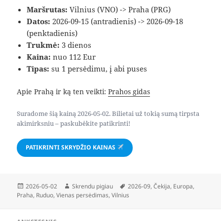
Maršrutas:
Vilnius (VNO) -> Praha (PRG)
Datos:
2026-09-15 (antradienis) -> 2026-09-18
(penktadienis)
Trukmė:
3 dienos
Kaina:
nuo 112 Eur
Tipas:
su 1 persėdimu, į abi puses
Apie Prahą ir ką ten veikti:
Prahos gidas
Suradome šią kainą 2026-05-02. Bilietai už tokią sumą tirpsta
akimirksniu – paskubėkite patikrinti!
PATIKRINTI SKRYDŽIO KAINAS
Paskelbta
Autorius
Žymos
2026-05-02
Skrendu pigiau
2026-09
,
Čekija
,
Europa
,
Praha
,
Ruduo
,
Vienas persėdimas
,
Vilnius
Navigacija