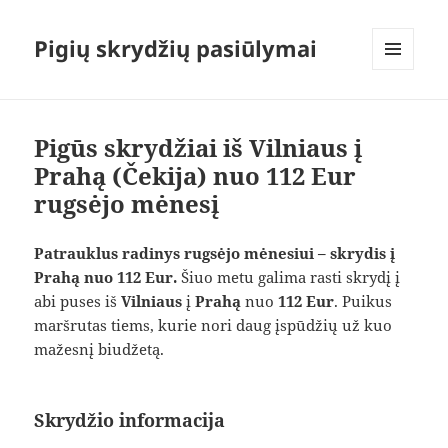
Pigių skrydžių pasiūlymai
MENIU
IR
VALDIKLIAI
Pigūs skrydžiai iš Vilniaus į
Prahą (Čekija) nuo 112 Eur
rugsėjo mėnesį
Patrauklus radinys rugsėjo mėnesiui – skrydis į
Prahą nuo 112 Eur.
Šiuo metu galima rasti skrydį į
abi puses iš
Vilniaus
į
Prahą
nuo
112 Eur
. Puikus
maršrutas tiems, kurie nori daug įspūdžių už kuo
mažesnį biudžetą.
Skrydžio informacija