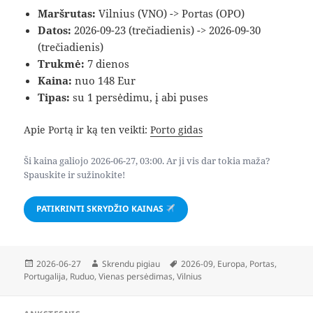
Maršrutas:
Vilnius (VNO) -> Portas (OPO)
Datos:
2026-09-23 (trečiadienis) -> 2026-09-30
(trečiadienis)
Trukmė:
7 dienos
Kaina:
nuo 148 Eur
Tipas:
su 1 persėdimu, į abi puses
Apie Portą ir ką ten veikti:
Porto gidas
Ši kaina galiojo 2026-06-27, 03:00. Ar ji vis dar tokia maža?
Spauskite ir sužinokite!
PATIKRINTI SKRYDŽIO KAINAS
Paskelbta
Autorius
Žymos
2026-06-27
Skrendu pigiau
2026-09
,
Europa
,
Portas
,
Portugalija
,
Ruduo
,
Vienas persėdimas
,
Vilnius
Navigacija