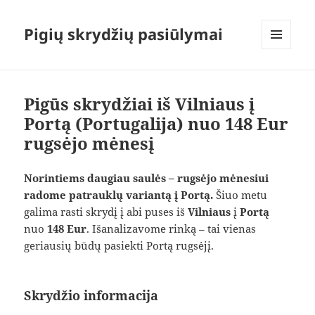
Pigių skrydžių pasiūlymai
MENIU
IR
VALDIKLIAI
Pigūs skrydžiai iš Vilniaus į
Portą (Portugalija) nuo 148 Eur
rugsėjo mėnesį
Norintiems daugiau saulės – rugsėjo mėnesiui
radome patrauklų variantą į Portą.
Šiuo metu
galima rasti skrydį į abi puses iš
Vilniaus
į
Portą
nuo
148 Eur
. Išanalizavome rinką – tai vienas
geriausių būdų pasiekti Portą rugsėjį.
Skrydžio informacija