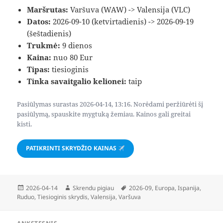
Maršrutas:
Varšuva (WAW) -> Valensija (VLC)
Datos:
2026-09-10 (ketvirtadienis) -> 2026-09-19
(šeštadienis)
Trukmė:
9 dienos
Kaina:
nuo 80 Eur
Tipas:
tiesioginis
Tinka savaitgalio kelionei:
taip
Pasiūlymas surastas 2026-04-14, 13:16. Norėdami peržiūrėti šį
pasiūlymą, spauskite mygtuką žemiau. Kainos gali greitai
kisti.
PATIKRINTI SKRYDŽIO KAINAS
Paskelbta
Autorius
Žymos
2026-04-14
Skrendu pigiau
2026-09
,
Europa
,
Ispanija
,
Ruduo
,
Tiesioginis skrydis
,
Valensija
,
Varšuva
Navigacija