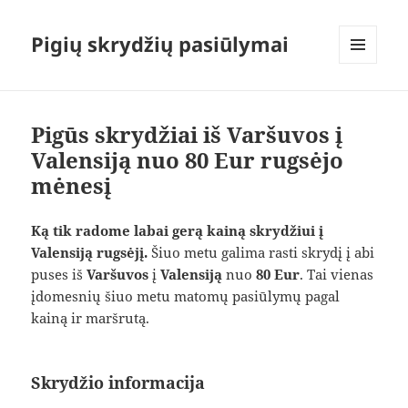
Pigių skrydžių pasiūlymai
MENIU
IR
VALDIKLIAI
Pigūs skrydžiai iš Varšuvos į
Valensiją nuo 80 Eur rugsėjo
mėnesį
Ką tik radome labai gerą kainą skrydžiui į
Valensiją rugsėjį.
Šiuo metu galima rasti skrydį į abi
puses iš
Varšuvos
į
Valensiją
nuo
80 Eur
. Tai vienas
įdomesnių šiuo metu matomų pasiūlymų pagal
kainą ir maršrutą.
Skrydžio informacija