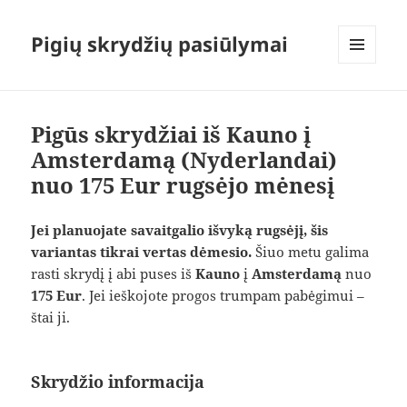
Pigių skrydžių pasiūlymai
MENIU
IR
VALDIKLIAI
Pigūs skrydžiai iš Kauno į
Amsterdamą (Nyderlandai)
nuo 175 Eur rugsėjo mėnesį
Jei planuojate savaitgalio išvyką rugsėjį, šis
variantas tikrai vertas dėmesio.
Šiuo metu galima
rasti skrydį į abi puses iš
Kauno
į
Amsterdamą
nuo
175 Eur
. Jei ieškojote progos trumpam pabėgimui –
štai ji.
Skrydžio informacija