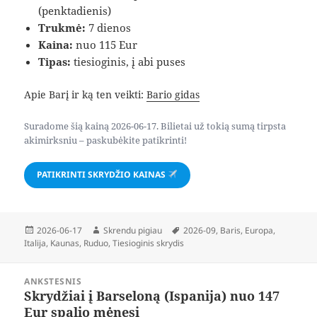
(penktadienis)
Trukmė:
7 dienos
Kaina:
nuo 115 Eur
Tipas:
tiesioginis, į abi puses
Apie Barį ir ką ten veikti:
Bario gidas
Suradome šią kainą 2026-06-17. Bilietai už tokią sumą tirpsta
akimirksniu – paskubėkite patikrinti!
PATIKRINTI SKRYDŽIO KAINAS
Paskelbta
Autorius
Žymos
2026-06-17
Skrendu pigiau
2026-09
,
Baris
,
Europa
,
Italija
,
Kaunas
,
Ruduo
,
Tiesioginis skrydis
Navigacija
ANKSTESNIS
tarp
Skrydžiai į Barseloną (Ispanija) nuo 147
Ankstesnis
įrašų
Eur spalio mėnesį
įrašas: