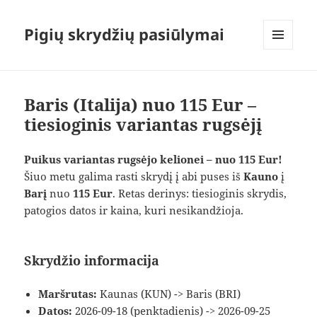
Pigių skrydžių pasiūlymai
MENIU
IR
VALDIKLIAI
Baris (Italija) nuo 115 Eur –
tiesioginis variantas rugsėjį
Puikus variantas rugsėjo kelionei – nuo 115 Eur!
Šiuo metu galima rasti skrydį į abi puses iš
Kauno
į
Barį
nuo
115 Eur
. Retas derinys: tiesioginis skrydis,
patogios datos ir kaina, kuri nesikandžioja.
Skrydžio informacija
Maršrutas:
Kaunas (KUN) -> Baris (BRI)
Datos:
2026-09-18 (penktadienis) -> 2026-09-25