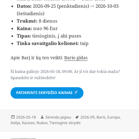
Datos:
2026-09-25 (penktadienis) -> 2026-10-03
(šeštadienis)
Trukmė:
8 dienos
Kaina:
nuo 96 Eur
Tipas:
tiesioginis, į abi puses
Tinka savaitgalio kelionei:
taip
Apie Barį ir ką ten veikti:
Bario gidas
Ši kaina galiojo 2026-05-18, 09:00. Ar ji vis dar tokia maža?
Spauskite ir sužinokite!
PATIKRINTI SKRYDŽIO KAINAS
Paskelbta
Autorius
Žymos
2026-05-18
Skrendu pigiau
2026-09
,
Baris
,
Europa
,
Italija
,
Kaunas
,
Ruduo
,
Tiesioginis skrydis
Navigacija