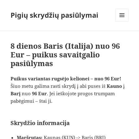
Pigių skrydžių pasiūlymai
MENIU
IR
VALDIKLIAI
8 dienos Baris (Italija) nuo 96
Eur – puikus savaitgalio
pasiūlymas
Puikus variantas rugsėjo kelionei – nuo 96 Eur!
Šiuo metu galima rasti skrydį į abi puses iš
Kauno
į
Barį
nuo
96 Eur
. Jei ieškojote progos trumpam
pabėgimui – štai ji.
Skrydžio informacija
Maršrutas:
Kaunas (KUN) -> Baris (BRI)