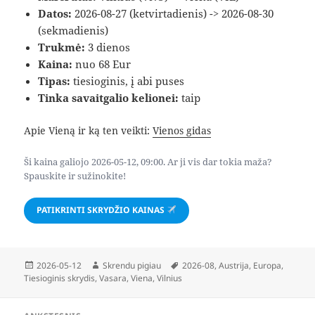
Datos:
2026-08-27 (ketvirtadienis) -> 2026-08-30
(sekmadienis)
Trukmė:
3 dienos
Kaina:
nuo 68 Eur
Tipas:
tiesioginis, į abi puses
Tinka savaitgalio kelionei:
taip
Apie Vieną ir ką ten veikti:
Vienos gidas
Ši kaina galiojo 2026-05-12, 09:00. Ar ji vis dar tokia maža?
Spauskite ir sužinokite!
PATIKRINTI SKRYDŽIO KAINAS
Paskelbta
Autorius
Žymos
2026-05-12
Skrendu pigiau
2026-08
,
Austrija
,
Europa
,
Tiesioginis skrydis
,
Vasara
,
Viena
,
Vilnius
Navigacija