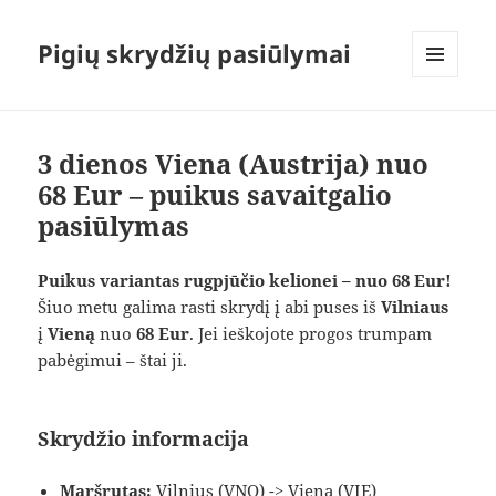
Pigių skrydžių pasiūlymai
MENIU
IR
VALDIKLIAI
3 dienos Viena (Austrija) nuo
68 Eur – puikus savaitgalio
pasiūlymas
Puikus variantas rugpjūčio kelionei – nuo 68 Eur!
Šiuo metu galima rasti skrydį į abi puses iš
Vilniaus
į
Vieną
nuo
68 Eur
. Jei ieškojote progos trumpam
pabėgimui – štai ji.
Skrydžio informacija
Maršrutas:
Vilnius (VNO) -> Viena (VIE)