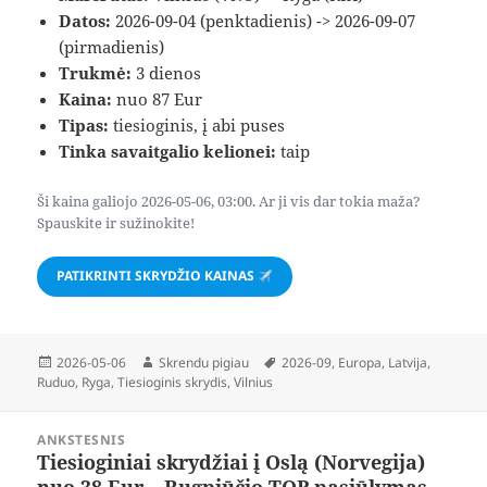
Datos:
2026-09-04 (penktadienis) -> 2026-09-07
(pirmadienis)
Trukmė:
3 dienos
Kaina:
nuo 87 Eur
Tipas:
tiesioginis, į abi puses
Tinka savaitgalio kelionei:
taip
Ši kaina galiojo 2026-05-06, 03:00. Ar ji vis dar tokia maža?
Spauskite ir sužinokite!
PATIKRINTI SKRYDŽIO KAINAS
Paskelbta
Autorius
Žymos
2026-05-06
Skrendu pigiau
2026-09
,
Europa
,
Latvija
,
Ruduo
,
Ryga
,
Tiesioginis skrydis
,
Vilnius
Navigacija
ANKSTESNIS
tarp
Tiesioginiai skrydžiai į Oslą (Norvegija)
Ankstesnis
įrašų
nuo 38 Eur – Rugpjūčio TOP pasiūlymas