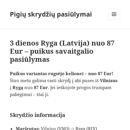
Pigių skrydžių pasiūlymai
MENIU
IR
VALDIKLIAI
3 dienos Ryga (Latvija) nuo 87
Eur – puikus savaitgalio
pasiūlymas
Puikus variantas rugsėjo kelionei – nuo 87 Eur!
Šiuo metu galima rasti skrydį į abi puses iš
Vilniaus
į
Rygą
nuo
87 Eur
. Jei ieškojote progos trumpam
pabėgimui – štai ji.
Skrydžio informacija
Maršrutas:
Vilnius (VNO) -> Ryga (RIX)