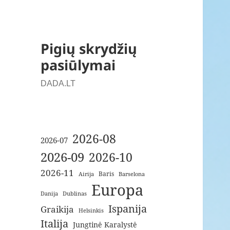
Pigių skrydžių
pasiūlymai
DADA.LT
2026-08
2026-07
2026-09
2026-10
2026-11
Baris
Airija
Barselona
Europa
Danija
Dublinas
Ispanija
Graikija
Helsinkis
Italija
Jungtinė Karalystė