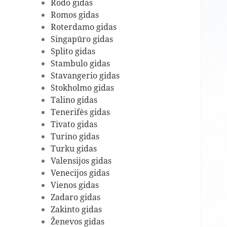
Rodo gidas
Romos gidas
Roterdamo gidas
Singapūro gidas
Splito gidas
Stambulo gidas
Stavangerio gidas
Stokholmo gidas
Talino gidas
Tenerifės gidas
Tivato gidas
Turino gidas
Turku gidas
Valensijos gidas
Venecijos gidas
Vienos gidas
Zadaro gidas
Zakinto gidas
Ženevos gidas