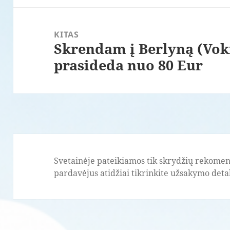
KITAS
Skrendam į Berlyną (Voki
Paskesnis
prasideda nuo 80 Eur
įrašas:
Svetainėje pateikiamos tik skrydžių rekomend
pardavėjus atidžiai tikrinkite užsakymo detale