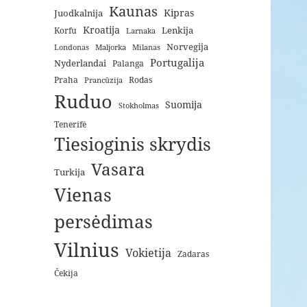
Kaunas
Kipras
Juodkalnija
Kroatija
Lenkija
Korfu
Larnaka
Norvegija
Londonas
Maljorka
Milanas
Portugalija
Nyderlandai
Palanga
Praha
Rodas
Prancūzija
Ruduo
Suomija
Stokholmas
Tenerifė
Tiesioginis skrydis
Vasara
Turkija
Vienas
persėdimas
Vilnius
Vokietija
Zadaras
Čekija