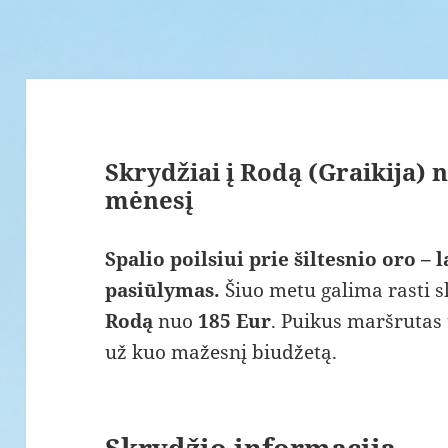
Skrydžiai į Rodą (Graikija) 
mėnesį
Spalio poilsiui prie šiltesnio oro –
pasiūlymas.
Šiuo metu galima rasti sk
Rodą
nuo
185 Eur
. Puikus maršrutas 
už kuo mažesnį biudžetą.
Skrydžio informacija