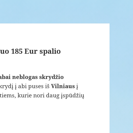
nuo 185 Eur spalio
 labai neblogas skrydžio
rydį į abi puses iš
Vilniaus
į
tiems, kurie nori daug įspūdžių