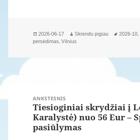
Paskelbta
Autorius
Žymos
2026-06-17
Skrendu pigiau
2026-10
persėdimas
,
Vilnius
Navigacija
tarp
ANKSTESNIS
Tiesioginiai skrydžiai į
įrašų
Ankstesnis
Karalystė) nuo 56 Eur – 
įrašas:
pasiūlymas