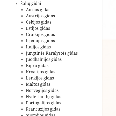
Šalių gidai
Airijos gidas
Austrijos gidas
Čekijos gidas
Estijos gidas
Graikijos gidas
Ispanijos gidas
Italijos gidas
Jungtinės Karalystės gidas
Juodkalnijos gidas
Kipro gidas
Kroatijos gidas
Lenkijos gidas
Maltos gidas
Norvegijos gidas
Nyderlandų gidas
Portugalijos gidas
Prancūzijos gidas
Suomijos gidas