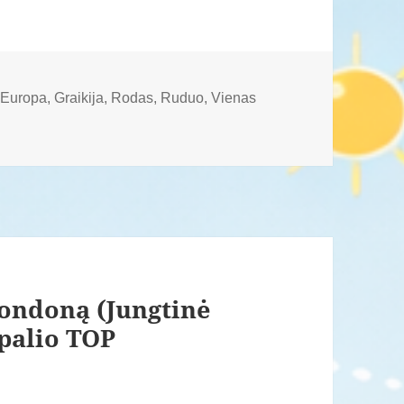
,
Europa
,
Graikija
,
Rodas
,
Ruduo
,
Vienas
 Londoną (Jungtinė
Spalio TOP