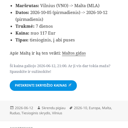
Maršrutas:
Vilnius (VNO) -> Malta (MLA)
Datos:
2026-10-05 (pirmadienis) -> 2026-10-12
(pirmadienis)
Trukmė:
7 dienos
Kaina:
nuo 117 Eur
Tipas:
tiesioginis, į abi puses
Apie Maltą ir ką ten veikti:
Maltos gidas
Ši kaina galiojo 2026-06-12, 21:00. Ar ji vis dar tokia maža?
Spauskite ir sužinokite!
PATIKRINTI SKRYDŽIO KAINAS
Paskelbta
Autorius
Žymos
2026-06-12
Skrendu pigiau
2026-10
,
Europa
,
Malta
,
Ruduo
,
Tiesioginis skrydis
,
Vilnius
Navigacija