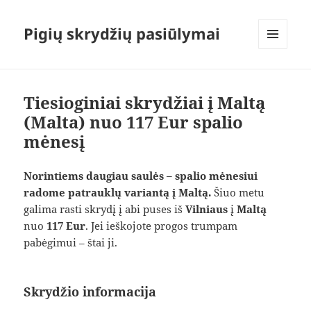
Pigių skrydžių pasiūlymai
MENIU
IR
VALDIKLIAI
Tiesioginiai skrydžiai į Maltą
(Malta) nuo 117 Eur spalio
mėnesį
Norintiems daugiau saulės – spalio mėnesiui
radome patrauklų variantą į Maltą.
Šiuo metu
galima rasti skrydį į abi puses iš
Vilniaus
į
Maltą
nuo
117 Eur
. Jei ieškojote progos trumpam
pabėgimui – štai ji.
Skrydžio informacija