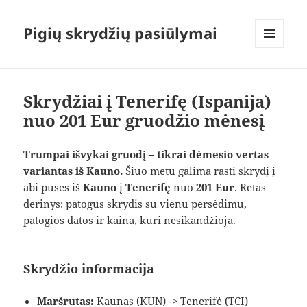
Pigių skrydžių pasiūlymai
MENIU
IR
VALDIKLIAI
Skrydžiai į Tenerifę (Ispanija)
nuo 201 Eur gruodžio mėnesį
Trumpai išvykai gruodį – tikrai dėmesio vertas
variantas iš Kauno.
Šiuo metu galima rasti skrydį į
abi puses iš
Kauno
į
Tenerifę
nuo
201 Eur
. Retas
derinys: patogus skrydis su vienu persėdimu,
patogios datos ir kaina, kuri nesikandžioja.
Skrydžio informacija
Maršrutas:
Kaunas (KUN) -> Tenerifė (TCI)