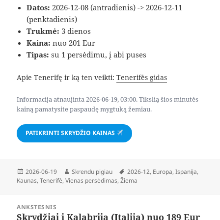
Datos:
2026-12-08 (antradienis) -> 2026-12-11
(penktadienis)
Trukmė:
3 dienos
Kaina:
nuo 201 Eur
Tipas:
su 1 persėdimu, į abi puses
Apie Tenerifę ir ką ten veikti:
Tenerifės gidas
Informacija atnaujinta 2026-06-19, 03:00. Tikslią šios minutės
kainą pamatysite paspaudę mygtuką žemiau.
PATIKRINTI SKRYDŽIO KAINAS
Paskelbta
Autorius
Žymos
2026-06-19
Skrendu pigiau
2026-12
,
Europa
,
Ispanija
,
Kaunas
,
Tenerifė
,
Vienas persėdimas
,
Žiema
Navigacija
ANKSTESNIS
tarp
Skrydžiai į Kalabriją (Italija) nuo 189 Eur
Ankstesnis