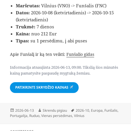
Maršrutas:
Vilnius (VNO) -> Funšalis (FNC)
Datos:
2026-10-08 (ketvirtadienis) -> 2026-10-15
(ketvirtadienis)
Trukmė:
7 dienos
Kaina:
nuo 212 Eur
Tipas:
su 1 persėdimu, į abi puses
Apie Funšalį ir ką ten veikti:
Funšalio gidas
Informacija atnaujinta 2026-06-13, 09:00. Tikslią šios minutės
kainą pamatysite paspaudę mygtuką žemiau.
PATIKRINTI SKRYDŽIO KAINAS
Paskelbta
Autorius
Žymos
2026-06-13
Skrendu pigiau
2026-10
,
Europa
,
Funšalis
,
Portugalija
,
Ruduo
,
Vienas persėdimas
,
Vilnius
Navigacija