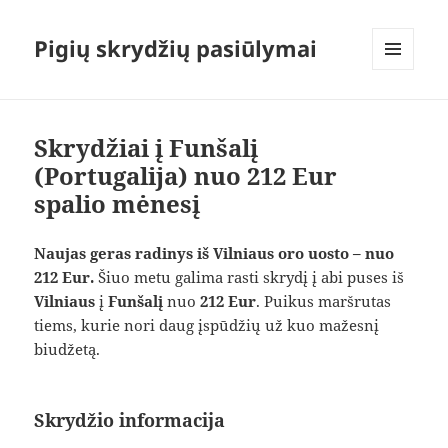
Pigių skrydžių pasiūlymai
MENIU
IR
VALDIKLIAI
Skrydžiai į Funšalį
(Portugalija) nuo 212 Eur
spalio mėnesį
Naujas geras radinys iš Vilniaus oro uosto – nuo
212 Eur.
Šiuo metu galima rasti skrydį į abi puses iš
Vilniaus
į
Funšalį
nuo
212 Eur
. Puikus maršrutas
tiems, kurie nori daug įspūdžių už kuo mažesnį
biudžetą.
Skrydžio informacija