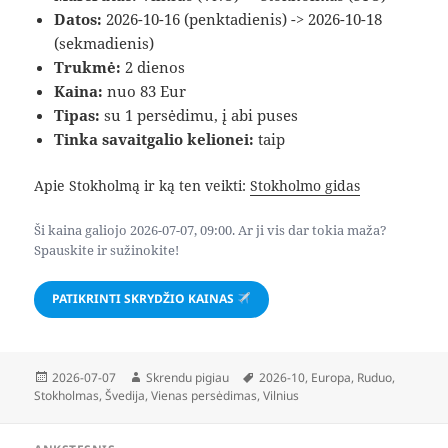
Datos:
2026-10-16 (penktadienis) -> 2026-10-18
(sekmadienis)
Trukmė:
2 dienos
Kaina:
nuo 83 Eur
Tipas:
su 1 persėdimu, į abi puses
Tinka savaitgalio kelionei:
taip
Apie Stokholmą ir ką ten veikti:
Stokholmo gidas
Ši kaina galiojo 2026-07-07, 09:00. Ar ji vis dar tokia maža?
Spauskite ir sužinokite!
PATIKRINTI SKRYDŽIO KAINAS
Paskelbta
Autorius
Žymos
2026-07-07
Skrendu pigiau
2026-10
,
Europa
,
Ruduo
,
Stokholmas
,
Švedija
,
Vienas persėdimas
,
Vilnius
Navigacija