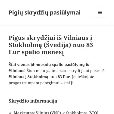
Pigių skrydžių pasiūlymai
MENIU
IR
VALDIKLIAI
Pigūs skrydžiai iš Vilniaus į
Stokholmą (Švedija) nuo 83
Eur spalio mėnesį
Štai vienas įdomesnių spalio pasiūlymų iš
Vilniaus!
Šiuo metu galima rasti skrydį į abi puses iš
Vilniaus
į
Stokholmą
nuo
83 Eur
. Jei ieškojote
progos trumpam pabėgimui – štai ji.
Skrydžio informacija
Maršrutas:
Vilnius (VNO) -> Stokholmas (STO)