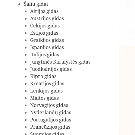
Šalių gidai
Airijos gidas
Austrijos gidas
Čekijos gidas
Estijos gidas
Graikijos gidas
Ispanijos gidas
Italijos gidas
Jungtinės Karalystės gidas
Juodkalnijos gidas
Kipro gidas
Kroatijos gidas
Lenkijos gidas
Maltos gidas
Norvegijos gidas
Nyderlandų gidas
Portugalijos gidas
Prancūzijos gidas
Suomijos gidas