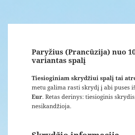
Paryžius (Prancūzija) nuo 10
variantas spalį
Tiesioginiam skrydžiui spalį tai at
metu galima rasti skrydį į abi puses i
Eur
. Retas derinys: tiesioginis skrydi
nesikandžioja.
Skrydžio informacija