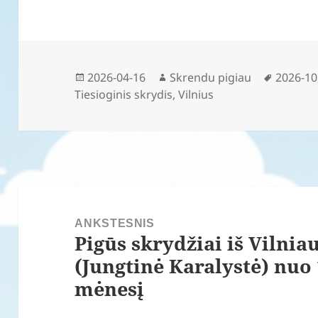
Paskelbta
Autorius
Žymos
2026-04-16
Skrendu pigiau
2026-10
Tiesioginis skrydis
,
Vilnius
Navigacija
tarp
ANKSTESNIS
Pigūs skrydžiai iš Vilnia
įrašų
Ankstesnis
(Jungtinė Karalystė) nuo 
įrašas:
mėnesį