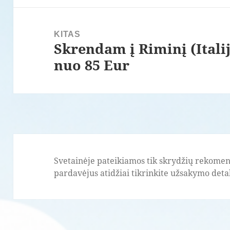
KITAS
Skrendam į Riminį (Itali
Paskesnis
nuo 85 Eur
įrašas:
Svetainėje pateikiamos tik skrydžių rekomend
pardavėjus atidžiai tikrinkite užsakymo detale