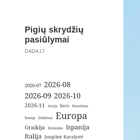
Pigių skrydžių
pasiūlymai
DADA.LT
2026-08
2026-07
2026-09
2026-10
2026-11
Baris
Airija
Barselona
Europa
Danija
Dublinas
Ispanija
Graikija
Helsinkis
Italija
Jungtinė Karalystė