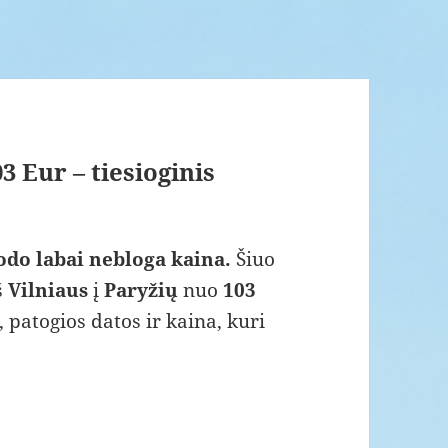
3 Eur – tiesioginis
rodo labai nebloga kaina.
Šiuo
š
Vilniaus
į
Paryžių
nuo
103
s, patogios datos ir kaina, kuri