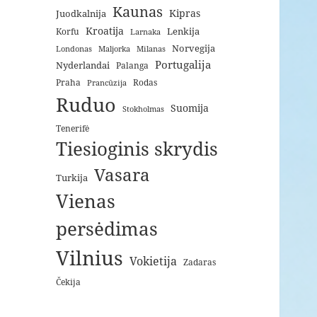
Kaunas
Kipras
Juodkalnija
Kroatija
Lenkija
Korfu
Larnaka
Norvegija
Londonas
Maljorka
Milanas
Portugalija
Nyderlandai
Palanga
Praha
Rodas
Prancūzija
Ruduo
Suomija
Stokholmas
Tenerifė
Tiesioginis skrydis
Vasara
Turkija
Vienas
persėdimas
Vilnius
Vokietija
Zadaras
Čekija