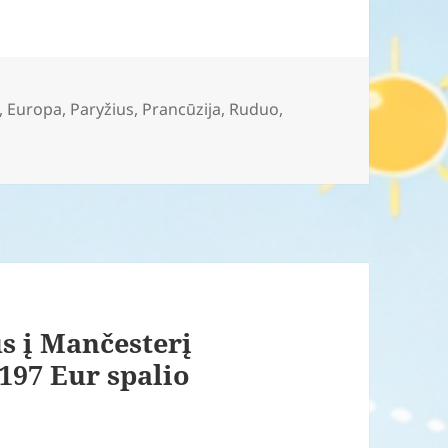
,
Europa
,
Paryžius
,
Prancūzija
,
Ruduo
,
us į Mančesterį
197 Eur spalio