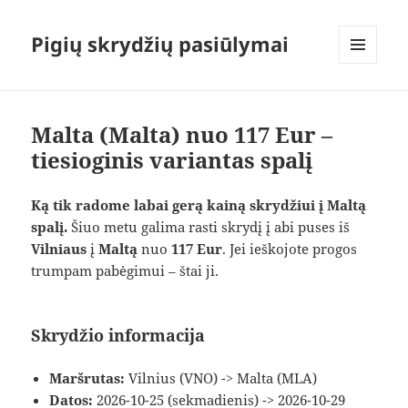
Pigių skrydžių pasiūlymai
MENIU
IR
VALDIKLIAI
Malta (Malta) nuo 117 Eur –
tiesioginis variantas spalį
Ką tik radome labai gerą kainą skrydžiui į Maltą
spalį.
Šiuo metu galima rasti skrydį į abi puses iš
Vilniaus
į
Maltą
nuo
117 Eur
. Jei ieškojote progos
trumpam pabėgimui – štai ji.
Skrydžio informacija
Maršrutas:
Vilnius (VNO) -> Malta (MLA)
Datos:
2026-10-25 (sekmadienis) -> 2026-10-29