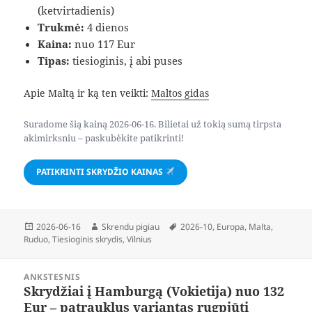
(ketvirtadienis)
Trukmė:
4 dienos
Kaina:
nuo 117 Eur
Tipas:
tiesioginis, į abi puses
Apie Maltą ir ką ten veikti:
Maltos gidas
Suradome šią kainą 2026-06-16. Bilietai už tokią sumą tirpsta
akimirksniu – paskubėkite patikrinti!
PATIKRINTI SKRYDŽIO KAINAS
Paskelbta
Autorius
Žymos
2026-06-16
Skrendu pigiau
2026-10
,
Europa
,
Malta
,
Ruduo
,
Tiesioginis skrydis
,
Vilnius
Navigacija
ANKSTESNIS
tarp
Skrydžiai į Hamburgą (Vokietija) nuo 132
Ankstesnis
įrašų
Eur – patrauklus variantas rugpjūtį
įrašas: