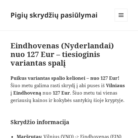
Pigių skrydžių pasiūlymai
MENIU
IR
VALDIKLIAI
Eindhovenas (Nyderlandai)
nuo 127 Eur – tiesioginis
variantas spalį
Puikus variantas spalio kelionei – nuo 127 Eur!
Šiuo metu galima rasti skrydį į abi puses iš
Vilniaus
į
Eindhoveną
nuo
127 Eur
. Šiuo metu tai vienas
geriausių kainos ir kokybės santykių šioje kryptyje.
Skrydžio informacija
Maršrutas:
Vilnius (VNO) -> Eindhovenas (EIN)