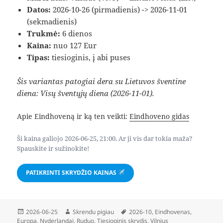
Datos:
2026-10-26 (pirmadienis) -> 2026-11-01
(sekmadienis)
Trukmė:
6 dienos
Kaina:
nuo 127 Eur
Tipas:
tiesioginis, į abi puses
Šis variantas patogiai dera su Lietuvos šventine
diena: Visų šventųjų diena (2026-11-01).
Apie Eindhoveną ir ką ten veikti:
Eindhoveno gidas
Ši kaina galiojo 2026-06-25, 21:00. Ar ji vis dar tokia maža?
Spauskite ir sužinokite!
PATIKRINTI SKRYDŽIO KAINAS
Paskelbta
Autorius
Žymos
2026-06-25
Skrendu pigiau
2026-10
,
Eindhovenas
,
Europa
,
Nyderlandai
,
Ruduo
,
Tiesioginis skrydis
,
Vilnius