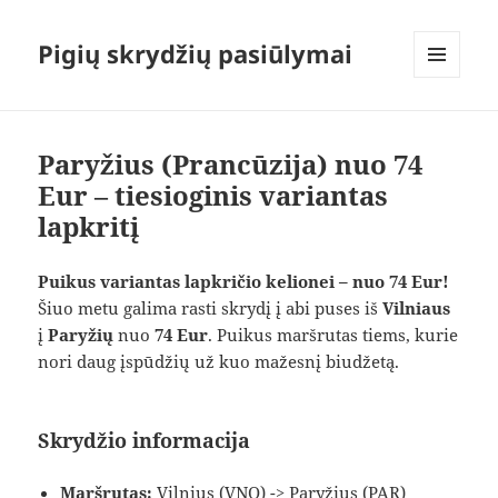
Pigių skrydžių pasiūlymai
MENIU
IR
VALDIKLIAI
Paryžius (Prancūzija) nuo 74
Eur – tiesioginis variantas
lapkritį
Puikus variantas lapkričio kelionei – nuo 74 Eur!
Šiuo metu galima rasti skrydį į abi puses iš
Vilniaus
į
Paryžių
nuo
74 Eur
. Puikus maršrutas tiems, kurie
nori daug įspūdžių už kuo mažesnį biudžetą.
Skrydžio informacija
Maršrutas:
Vilnius (VNO) -> Paryžius (PAR)