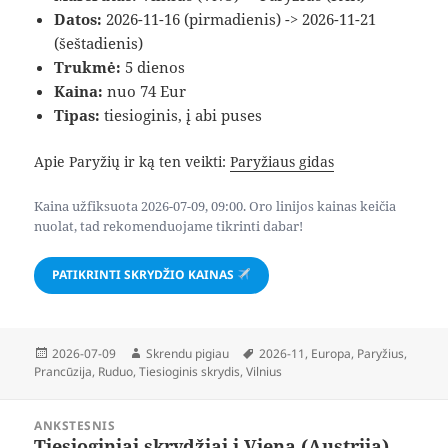
Datos:
2026-11-16 (pirmadienis) -> 2026-11-21
(šeštadienis)
Trukmė:
5 dienos
Kaina:
nuo 74 Eur
Tipas:
tiesioginis, į abi puses
Apie Paryžių ir ką ten veikti:
Paryžiaus gidas
Kaina užfiksuota 2026-07-09, 09:00. Oro linijos kainas keičia
nuolat, tad rekomenduojame tikrinti dabar!
PATIKRINTI SKRYDŽIO KAINAS
Paskelbta
Autorius
Žymos
2026-07-09
Skrendu pigiau
2026-11
,
Europa
,
Paryžius
,
Prancūzija
,
Ruduo
,
Tiesioginis skrydis
,
Vilnius
Navigacija
ANKSTESNIS
tarp
Tiesioginiai skrydžiai į Vieną (Austrija)
Ankstesnis